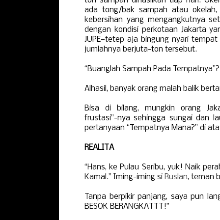
ton sampah dihasilkan tiap hari. Oke
ada tong/bak sampah atau okelah,
kebersihan yang mengangkutnya setia
dengan kondisi perkotaan Jakarta ya
JUPE
—tetep aja bingung nyari tempa
jumlahnya berjuta-ton tersebut.
“Buanglah Sampah Pada Tempatnya”?
Alhasil, banyak orang malah balik ber
Bisa di bilang, mungkin orang Ja
frustasi”-nya sehingga sungai dan l
pertanyaan “Tempatnya Mana?” di ata
REALITA
“Hans, ke Pulau Seribu, yuk! Naik per
Kamal.” Iming-iming si
Ruslan
, teman 
Tanpa berpikir panjang, saya pun 
BESOK BERANGKATTT!”