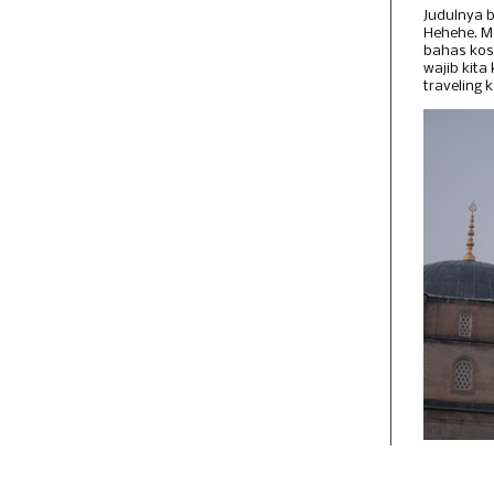
Judulnya b
Hehehe. 
bahas kos
wajib kita
traveling k