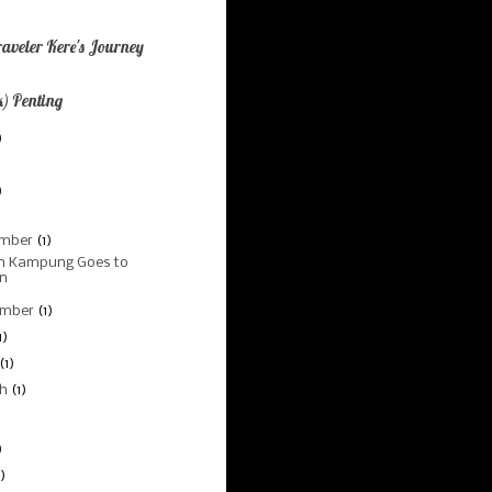
aveler Kere's Journey
) Penting
)
)
)
ember
(1)
h Kampung Goes to
an
ember
(1)
1)
(1)
ch
(1)
)
)
)