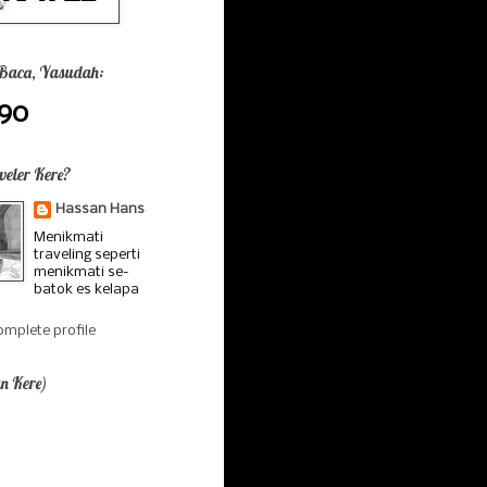
 Baca, Yasudah:
390
veler Kere?
Hassan Hans
Menikmati
traveling seperti
menikmati se-
batok es kelapa
mplete profile
n Kere)