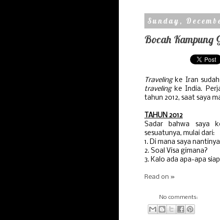
Sunday, Decembe
Bocah Kampung Go
Traveling
ke Iran sudah
traveling
ke India. Per
tahun 2012, saat saya ma
TAHUN 2012
Sadar bahwa saya ke
sesuatunya, mulai dari:
1. Di mana saya nantin
2. Soal Visa gimana?
3. Kalo ada apa-apa sia
Read on »
No comments: