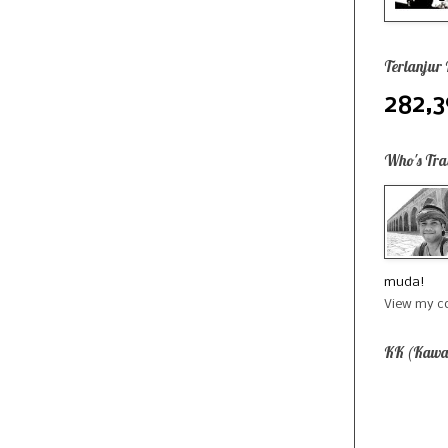
Terlanjur
282,
Who's Tra
muda!
View my co
KK (Kawa