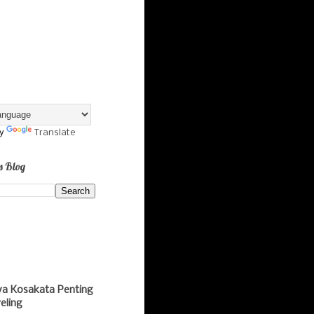
by
Translate
s Blog
ya Kosakata Penting
eling