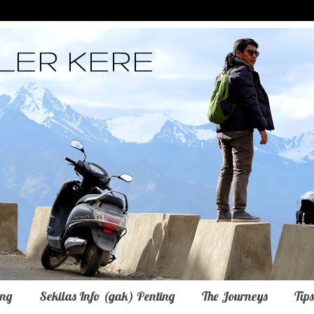
LER KERE
ing
Sekilas Info (gak) Penting
The Journeys
Tip