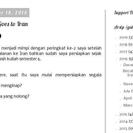
r 18, 2016
Support Tr
es to Iran
Arsip (gak
►
2019
(3
►
2018
(1)
 menjadi mimpi dengan peringkat ke-2 saya setelah
►
2017
(4
jalanan ke Iran bahkan sudah saya persiapkan sejak
▼
sih kuliah semester 6.
2016
(5
▼
Dec
Boca
re, saat itu saya mulai mempersiapkan segala
Ir
►
Nov
ya menginap?
►
July
(
pa yang nolong?
►
April
►
Mar
►
2015
(4
►
2014
(7
►
2013
(17