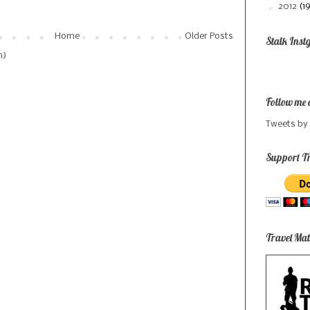
►
2012
(1
Home
Older Posts
Stalk Inst
m)
Follow me 
Tweets by
Support Tr
Travel Mat