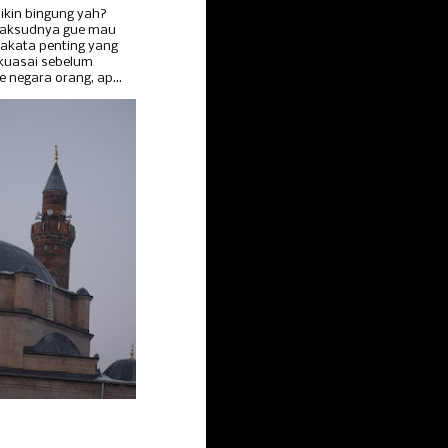
ikin bingung yah?
Maksudnya gue mau
akata penting yang
 kuasai sebelum
e negara orang, ap...