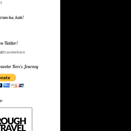
9)
gram-ku, kak!
on Twitter!
 @travelerkere
aveler Kere's Journey
e: