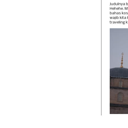
Judulnya b
Hehehe. 
bahas kos
wajib kita
traveling k