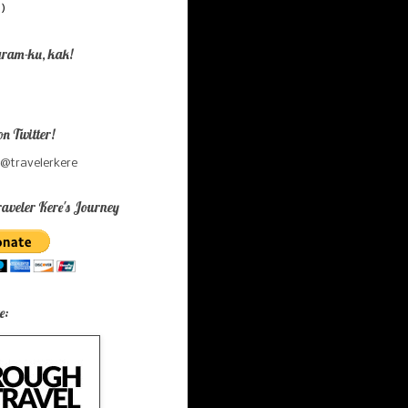
9)
gram-ku, kak!
on Twitter!
 @travelerkere
aveler Kere's Journey
e: