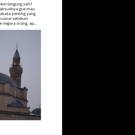
ikin bingung yah?
Maksudnya gue mau
akata penting yang
 kuasai sebelum
e negara orang, ap...