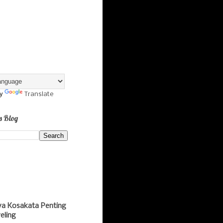
by
Translate
s Blog
ya Kosakata Penting
eling