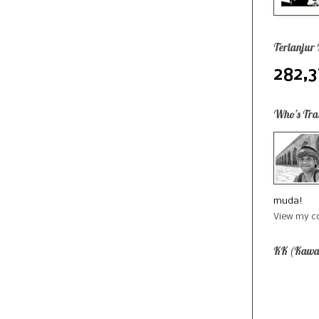
Terlanjur
282,3
Who's Tra
muda!
View my co
KK (Kawa