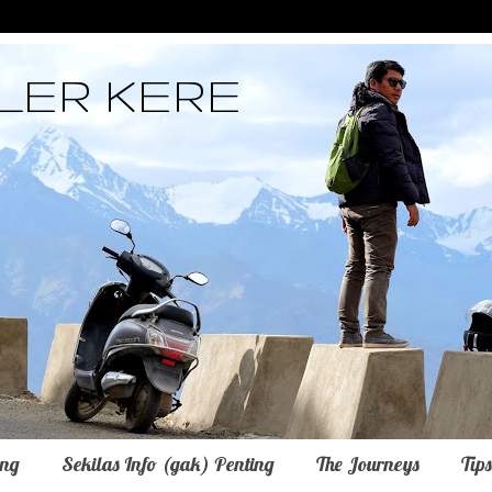
LER KERE
ing
Sekilas Info (gak) Penting
The Journeys
Tip