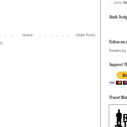
►
2012
(1
Stalk Inst
Home
Older Posts
Follow me 
m)
Tweets by
Support Tr
Travel Mat