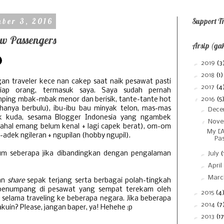
ber 3, 2016
Support Tr
ow Passengers
Arsip (gak
►
2019
(3
►
2018
(1)
gan traveler kece nan cakep saat naik pesawat pasti
►
2017
(4
iap orang, termasuk saya. Saya sudah pernah
▼
ping mbak-mbak menor dan berisik, tante-tante hot
2016
(5
hanya berbulu), ibu-ibu bau minyak telon, mas-mas
►
Dec
k kuda, sesama Blogger Indonesia yang ngambek
▼
Nov
ahal emang belum kenal + lagi capek berat), om-om
My [A
-adek ngileran + ngupilan (hobby ngupil).
Pa
um seberapa jika dibandingkan dengan pengalaman
►
July
(
►
April
►
Mar
kan
share
sepak terjang serta berbagai polah-tingkah
penumpang di pesawat yang sempat terekam oleh
►
2015
(4
a selama traveling ke beberapa negara. Jika beberapa
►
2014
(7
akuin? Please, jangan baper, ya! Hehehe :p
►
2013
(17