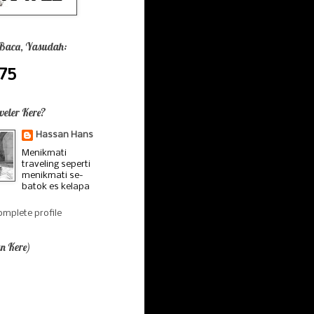
 Baca, Yasudah:
75
veler Kere?
Hassan Hans
Menikmati
traveling seperti
menikmati se-
batok es kelapa
mplete profile
n Kere)