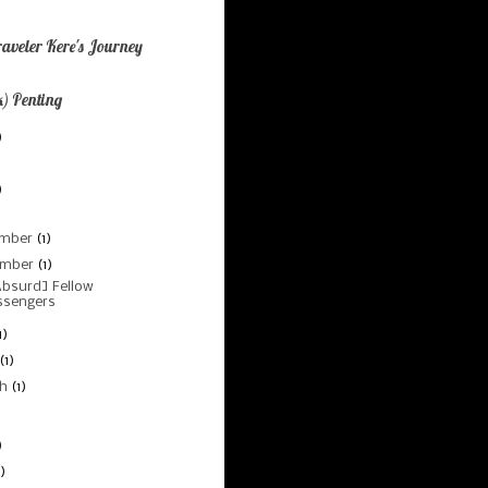
aveler Kere's Journey
) Penting
)
)
)
ember
(1)
ember
(1)
bsurd] Fellow
ssengers
1)
(1)
ch
(1)
)
)
)