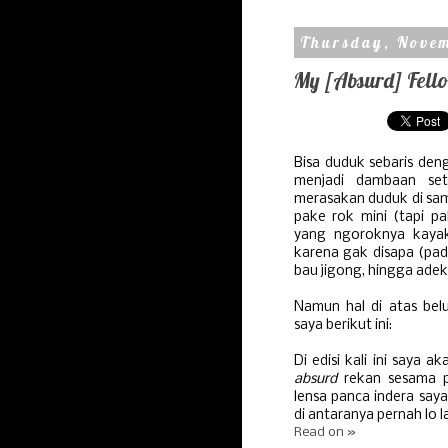
Thursday, Novem
My [Absurd] Fell
Bisa duduk sebaris den
menjadi dambaan set
merasakan duduk di sam
pake rok mini (tapi pa
yang ngoroknya kaya
karena gak disapa (pad
bau jigong, hingga adek
Namun hal di atas bel
saya berikut ini:
Di edisi kali ini saya a
absurd
rekan sesama 
lensa panca indera say
di antaranya pernah lo l
Read on »