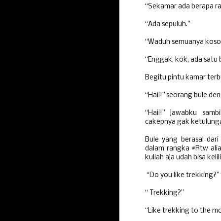
“Sekamar ada berapa ra
“Ada sepuluh.”
“Waduh semuanya kosong
“Enggak, kok, ada satu 
Begitu pintu kamar terb
“Haii!” seorang bule d
“Haii!” jawabku samb
cakepnya gak ketulunga
Bule yang berasal dari
dalam rangka #Rtw ali
kuliah aja udah bisa kel
“Do you like trekking?” 
“ Trekking?”
“Like trekking to the m