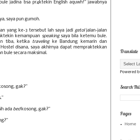
le jadina bsa pr4ktekin English aquwh!” jawabnya
ya, saya pun gumoh.
 yang ke-3 tersebut lah saya jadi
getol
jalan-jalan
raktekin kemampuan
speaking
saya bila ketemu bule.
un tiba, ketika
traveling
ke Bandung kemarin dan
 Hostel disana, saya akhirnya dapat mempraktekkan
Translate
 bule secara maksimal.
Powered 
Search Thi
kosong, gak?”
.”
sih ada
bed
kosong, gak?”
Pages
ng?”
Home