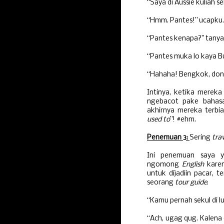
“Saya di Aussie kuliah s
“Hmm. Pantes!” ucapku.
“Pantes kenapa?” tanya
“Pantes muka lo kaya 
“Hahaha! Bengkok, donk
Intinya, ketika mereka
ngebacot pake bahasa 
akhirnya mereka terbia
used to
”! #ehm.
Penemuan 3:
Sering
tra
Ini penemuan saya y
ngomong
English
kare
untuk dijadiin pacar, 
seorang
tour guide
.
“Kamu pernah sekul di l
“Ach, ugag qug. Kalena 