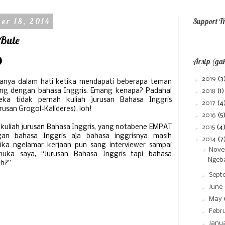
er 18, 2014
Support Tr
 Bule
Arsip (gak
►
2019
(3
tanya dalam hati ketika mendapati beberapa teman
ng dengan bahasa Inggris. Emang kenapa? Padahal
►
2018
(1)
ka tidak pernah kuliah jurusan Bahasa Inggris
►
2017
(4
usan Grogol-Kalideres), loh!
►
2016
(5
 kuliah jurusan Bahasa Inggris, yang notabene EMPAT
►
2015
(4
an bahasa Inggris aja bahasa inggrisnya masih
▼
2014
(7
ika ngelamar kerjaan pun sang interviewer sampai
▼
Nov
ka saya, “Jurusan Bahasa Inggris tapi bahasa
Ngeba
ah?”
►
Sept
►
June
►
May
►
Febr
►
Janu