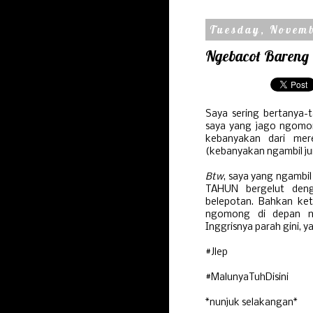
Tuesday, Novemb
Ngebacot Bareng
Saya sering bertanya-
saya yang jago ngomo
kebanyakan dari mere
(kebanyakan ngambil jur
Btw
, saya yang ngambil
TAHUN bergelut deng
belepotan. Bahkan ket
ngomong di depan mu
Inggrisnya parah gini, y
#Jlep
#MalunyaTuhDisini
*nunjuk selakangan*