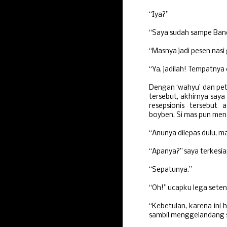
“Iya?”
“Saya sudah sampe Band
“Masnya jadi pesen nasi g
“Ya, jadilah! Tempatnya
Dengan ‘wahyu’ dan petu
tersebut, akhirnya say
resepsionis tersebut
boyben. Si mas pun men
“Anunya dilepas dulu, ma
“Apanya?” saya terkesia
“Sepatunya.”
“Oh!” ucapku lega sete
“Kebetulan, karena ini 
sambil menggelandang 