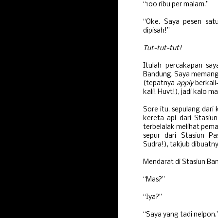
“100 ribu per malam.”
“Oke. Saya pesen sat
dipisah!”
Tut-tut-tut!
Itulah percakapan say
Bandung. Saya memang b
(tepatnya
apply
berkali
kali! Huvt!), jadi kalo m
Sore itu, sepulang dari
kereta api dari Stasiu
terbelalak melihat pem
sepur dari Stasiun P
Sudra!), takjub dibuat
Mendarat di Stasiun Ban
“Mas?”
“Iya?”
“Saya yang tadi nelpon.