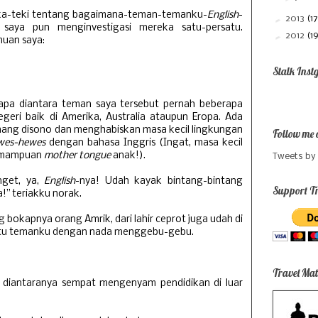
ka-teki tentang bagaimana-teman-temanku-
English
-
►
2013
(17
 saya pun menginvestigasi mereka satu-persatu.
►
2012
(1
uan saya:
Stalk Inst
apa diantara teman saya tersebut pernah beberapa
negeri baik di Amerika, Australia ataupun Eropa. Ada
mang disono dan menghabiskan masa kecil lingkungan
Follow me 
wes-hewes
dengan bahasa Inggris (Ingat, masa kecil
emampuan
mother tongue
anak!).
Tweets by
nget, ya,
English
-nya! Udah kayak bintang-bintang
Support Tr
a!” teriakku norak.
g bokapnya orang Amrik, dari lahir ceprot juga udah di
satu temanku dengan nada menggebu-gebu.
Travel Mat
diantaranya sempat mengenyam pendidikan di luar