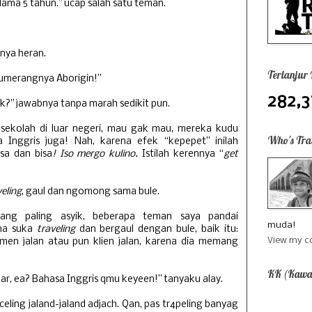
elama 5 tahun.” ucap salah satu teman.
nya heran.
Terlanjur
Bumerangnya Aborigin!”
282,3
?” jawabnya tanpa marah sedikit pun.
 sekolah di luar negeri, mau gak mau, mereka kudu
Who's Tra
Inggris juga! Nah, karena efek “kepepet” inilah
sa dan bisa
! Iso mergo kulino.
Istilah kerennya “
get
veling
, gaul dan ngomong sama bule.
ang paling asyik, beberapa teman saya pandai
muda!
na suka
traveling
dan bergaul dengan bule, baik itu:
View my co
temen jalan atau pun klien jalan, karena dia memang
KK (Kawa
uar, ea? Bahasa Inggris qmu keyeen!” tanyaku alay.
celing jaland-jaland adjach. Qan, pas tr4peling banyag