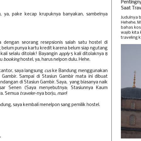
Pentingn
Saat Trav
u, ya, pake kecap krupuknya banyakan, sambelnya
Judulnya b
Hehehe. 
bahas kos
wajib kita
traveling k
a dengan seorang resepsionis salah satu hostel di
elum punya kartu kredit karena belum siap ngutang
-kali selalu ditolak! Bayangin
apply
5 kali ditolaknya 8
au
booking
hostel, ya, harus nelpon dulu. Hehe.
 kantor, saya langsung
cus
ke Bandung menggunakan
n Gambir. Sampai di Stasiun Gambir mata ini dibuat
andangan di Stasiun Gambir. Saya, yang biasanya naik
asar Senen (Saya menyebutnya; Stasiunnya Kaum
nya. Semua
traveler
-nya borju,
man
!
dung, saya kembali menelpon sang pemilik hostel.
”