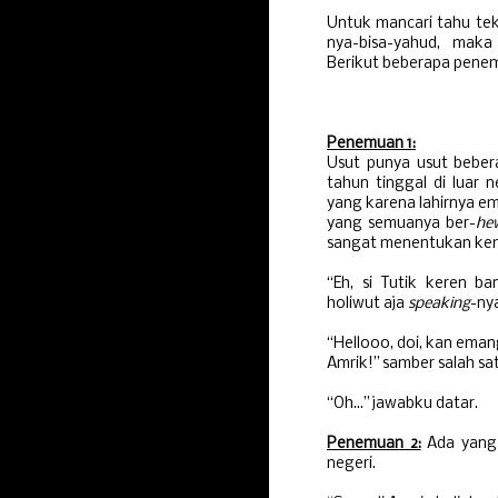
Untuk mancari tahu te
nya-bisa-yahud, maka
Berikut beberapa penem
Penemuan 1:
Usut punya usut beber
tahun tinggal di luar 
yang karena lahirnya e
yang semuanya ber-
he
sangat menentukan k
“Eh, si Tutik keren ba
holiwut aja
speaking
-ny
“Hellooo, doi, kan eman
Amrik!” samber salah 
“Oh...” jawabku datar.
Penemuan 2:
Ada yang 
negeri.