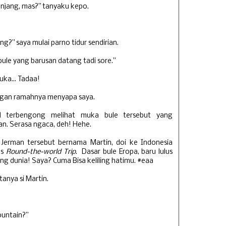
njang, mas?” tanyaku kepo.
?” saya mulai parno tidur sendirian.
bule yang barusan datang tadi sore.”
uka... Tadaa!
engan ramahnya menyapa saya.
il terbengong melihat muka bule tersebut yang
n. Serasa ngaca, deh! Hehe.
 Jerman tersebut bernama Martin, doi ke Indonesia
as
Round-the-world Trip
. Dasar bule Eropa, baru lulus
iling dunia! Saya? Cuma Bisa keliling hatimu. #eaa
tanya si Martin.
ountain?”