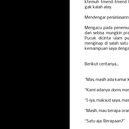
ktemuh tmend-tmend bu
gak kalah alay.
Mendengar penjelasann
Mengacu pada penemuan
dan sebisa mungkin p
Pucuk dicinta ulam p
menginap di salah satu
kemampuan saya dengan
Berikut ceritanya...
“Mas, masih ada kamar 
“Kami adanya
dorm
, mas
“I-iya, maksud saya, ma
“Masih, mau berapa ora
“Satu aja.
Berapaan?”