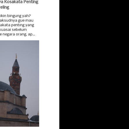
ya Kosakata Penting
eling
ikin bingung yah?
Maksudnya gue mau
akata penting yang
 kuasai sebelum
e negara orang, ap...