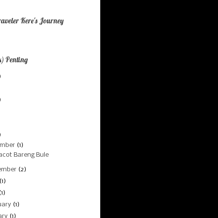
aveler Kere's Journey
) Penting
)
)
)
)
)
ember
(1)
cot Bareng Bule
ember
(2)
(1)
(1)
uary
(1)
ary
(1)