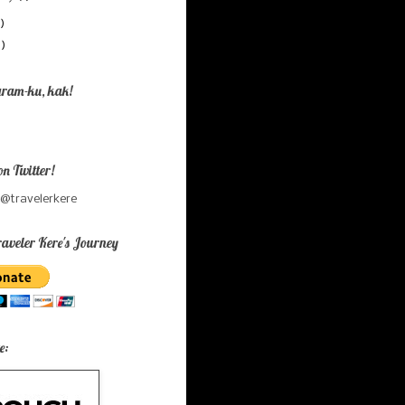
)
9)
gram-ku, kak!
on Twitter!
 @travelerkere
aveler Kere's Journey
e: