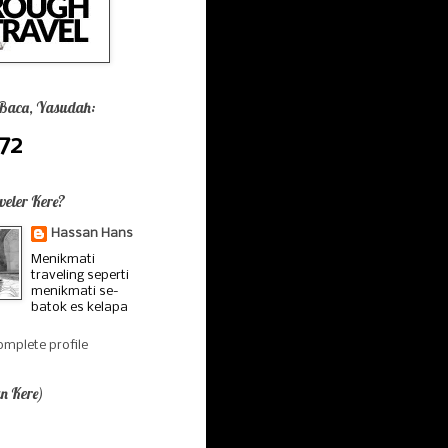
 Baca, Yasudah:
72
veler Kere?
Hassan Hans
Menikmati
traveling seperti
menikmati se-
batok es kelapa
mplete profile
n Kere)