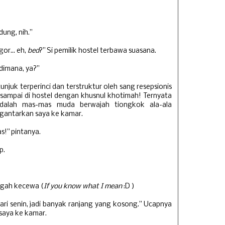
ung, nih.”
or... eh,
bed
?” Si pemilik hostel terbawa suasana.
 dimana, ya?”
njuk terperinci dan terstruktur oleh sang resepsionis
a sampai di hostel dengan khusnul khotimah! Ternyata
 adalah mas-mas muda berwajah tiongkok ala-ala
gantarkan saya ke kamar.
s!” pintanya.
p.
ngah kecewa (
If you know what I mean
:D )
hari senin, jadi banyak ranjang yang kosong.” Ucapnya
saya ke kamar.