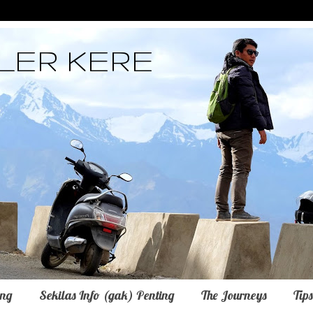
LER KERE
ing
Sekilas Info (gak) Penting
The Journeys
Tip