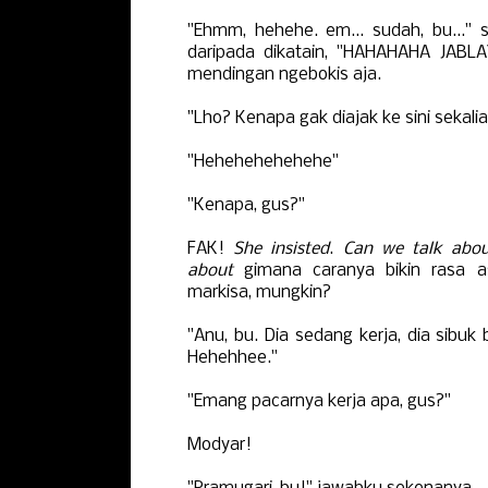
"Ehmm, hehehe. em... sudah, bu..." 
daripada dikatain, "HAHAHAHA JABLA
mendingan ngebokis aja.
"Lho? Kenapa gak diajak ke sini sekali
"Hehehehehehehe"
"Kenapa, gus?"
FAK!
She insisted
.
Can we talk abou
about
gimana caranya bikin rasa a
markisa, mungkin?
"Anu, bu. Dia sedang kerja, dia sibuk b
Hehehhee."
"Emang pacarnya kerja apa, gus?"
Modyar!