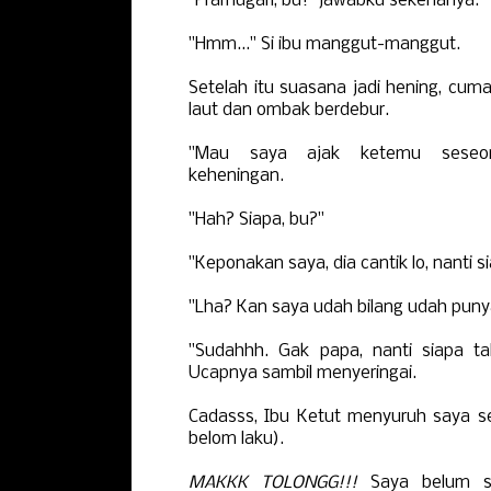
"Pramugari, bu!" jawabku sekenanya.
"Hmm..." Si ibu manggut-manggut.
Setelah itu suasana jadi hening, cum
laut dan ombak berdebur.
"Mau saya ajak ketemu seseo
keheningan.
"Hah? Siapa, bu?"
"Keponakan saya, dia cantik lo, nanti s
"Lha? Kan saya udah bilang udah punya
"Sudahhh. Gak papa, nanti siapa ta
Ucapnya sambil menyeringai.
Cadasss, Ibu Ketut menyuruh saya sel
belom laku).
MAKKK TOLONGG!!!
Saya belum si