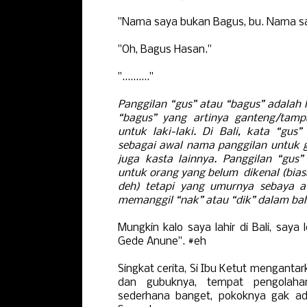
"Nama saya bukan Bagus, bu. Nama s
"Oh, Bagus Hasan."
".........."
Panggilan “gus” atau “bagus” adalah l
“bagus” yang artinya ganteng/tamp
untuk laki-laki. Di Bali, kata “gus”
sebagai awal nama panggilan untuk 
juga kasta lainnya. Panggilan “gus”
untuk orang yang belum dikenal (bias
deh) tetapi yang umurnya sebaya at
memanggil “nak” atau “dik” dalam ba
Mungkin kalo saya lahir di Bali, saya 
Gede Anune". #eh
Singkat cerita, Si Ibu Ketut menganta
dan gubuknya, tempat pengolahan
sederhana banget, pokoknya gak a