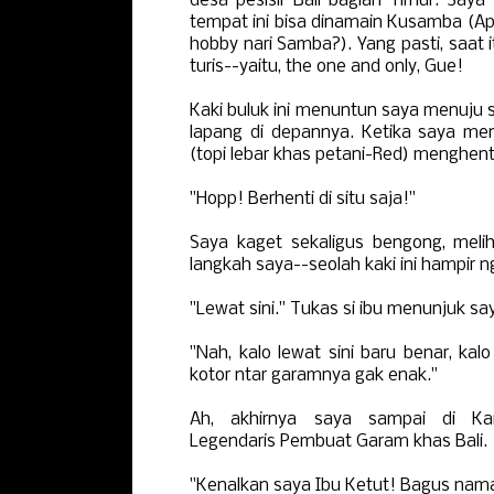
desa pesisir Bali bagian Timur. Say
tempat ini bisa dinamain Kusamba (A
hobby nari Samba?). Yang pasti, saat i
turis--yaitu, the one and only, Gue!
Kaki buluk ini menuntun saya menuju
lapang di depannya. Ketika saya men
(topi lebar khas petani-Red) menghent
"Hopp! Berhenti di situ saja!"
Saya kaget sekaligus bengong, melih
langkah saya--seolah kaki ini hampir ng
"Lewat sini." Tukas si ibu menunjuk sa
"Nah, kalo lewat sini baru benar, kalo
kotor ntar garamnya gak enak."
Ah, akhirnya saya sampai di 
Legendaris Pembuat Garam khas Bali.
"Kenalkan saya Ibu Ketut! Bagus nam