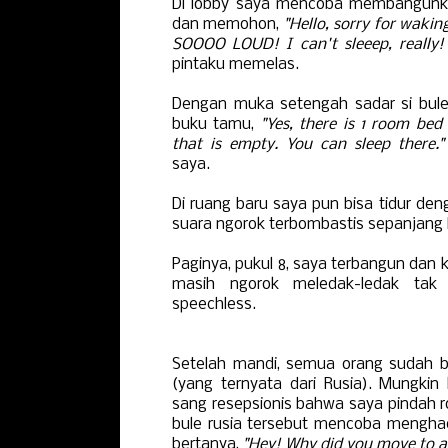
Di lobby saya mencoba membangunkan
dan memohon,
"Hello, sorry for wakin
SOOOO LOUD! I can't sleeep, really
pintaku memelas.
Dengan muka setengah sadar si bule 
buku tamu,
"Yes, there is 1 room be
that is empty. You can sleep there."
saya.
Di ruang baru saya pun bisa tidur de
suara ngorok terbombastis sepanjang 
Paginya, pukul 8, saya terbangun dan 
masih ngorok meledak-ledak tak t
speechless.
Setelah mandi, semua orang sudah 
(yang ternyata dari Rusia). Mungkin
sang resepsionis bahwa saya pindah r
bule rusia tersebut mencoba mengh
bertanya,
"Hey! Why did you move to a