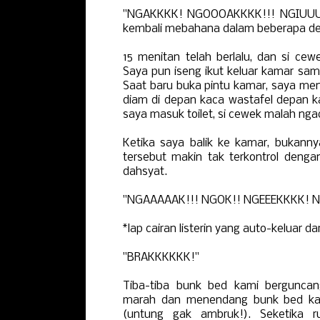
"NGAKKKK! NGOOOAKKKK!!! NGIUUUNG
kembali mebahana dalam beberapa det
15 menitan telah berlalu, dan si cew
Saya pun iseng ikut keluar kamar sambi
Saat baru buka pintu kamar, saya men
diam di depan kaca wastafel depan 
saya masuk toilet, si cewek malah ngaci
Ketika saya balik ke kamar, bukanny
tersebut makin tak terkontrol denga
dahsyat.
"NGAAAAAK!!! NGOK!! NGEEEKKKK! N
*lap cairan listerin yang auto-keluar dar
"BRAKKKKKK!"
Tiba-tiba bunk bed kami bergunca
marah dan menendang bunk bed kam
(untung gak ambruk!). Seketika 