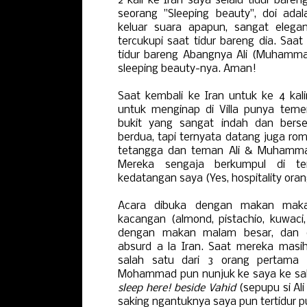
2 kali ke Iran saya selalu tidur bar
seorang "Sleeping beauty", doi adal
keluar suara apapun, sangat elegan
tercukupi saat tidur bareng dia. Saat
tidur bareng Abangnya Ali (Muhamm
sleeping beauty-nya. Aman!
Saat kembali ke Iran untuk ke 4 kali
untuk menginap di Villa punya teme
bukit yang sangat indah dan berse
berdua, tapi ternyata datang juga
tetangga dan teman Ali & Muhammad,
Mereka sengaja berkumpul di te
kedatangan saya (Yes, hospitality oran
Acara dibuka dengan makan makan
kacangan (almond, pistachio, kuwaci,
dengan makan malam besar, dan d
absurd a la Iran. Saat mereka masih
salah satu dari 3 orang pertama
Mohammad pun nunjuk ke saya ke sal
sleep here! beside Vahid
(sepupu si Al
saking ngantuknya saya pun tertidur pu