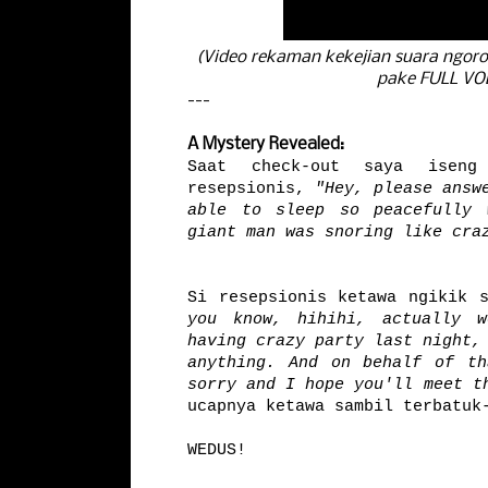
(Video rekaman kekejian suara ngoro
pake FULL V
---
A Mystery Revealed:
Saat check-out saya iseng
resepsionis,
"Hey, please answ
able to sleep so peacefully 
giant man was snoring like cra
Si resepsionis ketawa ngikik 
you know, hihihi, actually 
having crazy party last night,
anything. And on behalf of t
sorry and I hope you'll meet t
ucapnya ketawa sambil terbatuk
WEDUS!