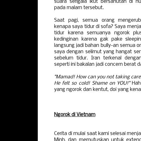
suara serigala ikut bersahutan di h
pada malam tersebut.
Saat pagi, semua orang mengeru
kenapa saya tidur di sofa? Saya menj
tidur karena semuanya ngorok plu
kedinginan karena gak pake sleep
langsung jadi bahan bully-an semua o
saya dengan selimut yang hangat sert
sebelum tidur. Iran terkenal dengan
seperti ini bakalan jadi concern berat
"Mamad! How can you not taking care 
He felt so cold! Shame on YOU!"
Haha
yang ngorok dan kentut, doi yang kena 
Ngorok di Vietnam
Cerita di mulai saat kami selesai menjal
Minh, dan memutuskan untuk extend