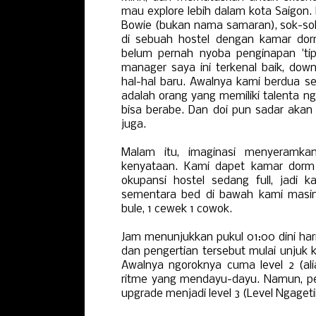
mau explore lebih dalam kota Saigon.
Bowie (bukan nama samaran), sok-sok
di sebuah hostel dengan kamar do
belum pernah nyoba penginapan 'tipe
manager saya ini terkenal baik, dow
hal-hal baru. Awalnya kami berdua 
adalah orang yang memiliki talenta n
bisa berabe. Dan doi pun sadar akan 
juga.
Malam itu, imaginasi menyeramkan
kenyataan. Kami dapet kamar dorm 
okupansi hostel sedang full, jadi 
sementara bed di bawah kami masin
bule, 1 cewek 1 cowok.
Jam menunjukkan pukul 01:00 dini ha
dan pengertian tersebut mulai unjuk 
Awalnya ngoroknya cuma level 2 (al
ritme yang mendayu-dayu. Namun, pela
upgrade menjadi level 3 (Level Ngageti