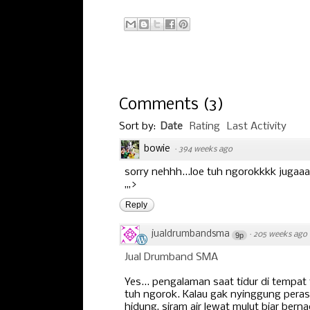
Comments
(
3
)
Sort by:
Date
Rating
Last Activity
bowie
·
394 weeks ago
sorry nehhh...loe tuh ngorokkkk jugaaaa
,,,>
Reply
jualdrumbandsma
·
205 weeks ago
9p
Jual Drumband SMA
Yes... pengalaman saat tidur di tempat
tuh ngorok. Kalau gak nyinggung peras
hidung, siram air lewat mulut biar bern