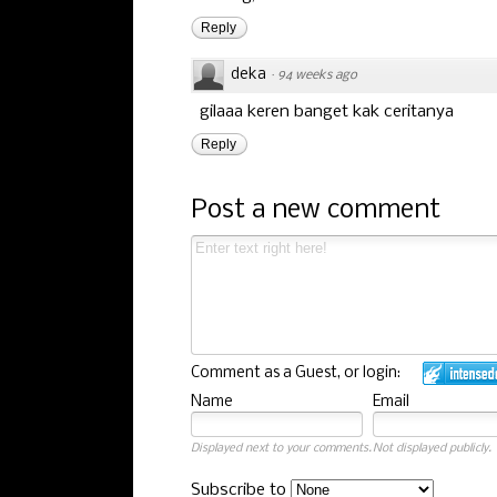
Reply
deka
·
94 weeks ago
gilaaa keren banget kak ceritanya
Reply
Post a new comment
Comment as a Guest, or login:
Name
Email
Displayed next to your comments.
Not displayed publicly.
Subscribe to