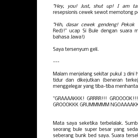
"Hey, you! Just, shut up! I am t
resepsionis cewek sewot memotong p
"Hih, dasar cewek gendeng! Pekok
(
Red)!" ucap Si Bule dengan suara me
bahasa Jawa!)
Saya tersenyum geli.
---
Malam menjelang sekitar pukul 3 dini h
tidur dan dikejutkan (beneran terkej
menggelegar yang tiba-tiba menhanta
"GRAAAAKKK! GRRRR!!! GROOOOK!!
GROOOKKK GRUMMMMM NGOAAAAKKK
Mata saya seketika terbelalak. Sumb
seorang bule super besar yang seda
seberang bunk bed saya. Suara ter