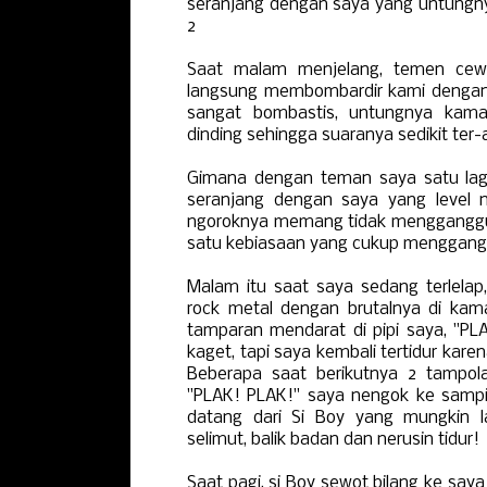
seranjang dengan saya yang untungny
2
Saat malam menjelang, temen cewe
langsung membombardir kami denga
sangat bombastis, untungnya kama
dinding sehingga suaranya sedikit ter-
Gimana dengan teman saya satu lagi
seranjang dengan saya yang level ng
ngoroknya memang tidak mengganggu t
satu kebiasaan yang cukup menggangg
Malam itu saat saya sedang terlelap
rock metal dengan brutalnya di kama
tamparan mendarat di pipi saya, "PL
kaget, tapi saya kembali tertidur kar
Beberapa saat berikutnya 2 tampola
"PLAK! PLAK!" saya nengok ke sampin
datang dari Si Boy yang mungkin la
selimut, balik badan dan nerusin tidur!
Saat pagi, si Boy sewot bilang ke say