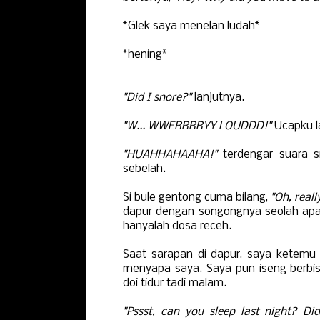
*Glek saya menelan ludah*
*hening*
"Did I snore?"
lanjutnya.
"W... WWERRRRYY LOUDDD!"
Ucapku l
"HUAHHAHAAHA!"
terdengar suara s
sebelah.
Si bule gentong cuma bilang,
"Oh, reall
dapur dengan songongnya seolah ap
hanyalah dosa receh.
Saat sarapan di dapur, saya ketemu
menyapa saya. Saya pun iseng berbis
doi tidur tadi malam.
"Pssst, can you sleep last night? Di